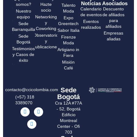
Noticias
Asociados
somos?
Hazte
Talento
Calendario
Descuento
socio
Nuestro
Moda
de eventos
de afiliados
equipo
Networking
Expo
para
Eventos
y
Sede
Greentech
afiliados
realizados
Coworking
Barranquilla
Sabor Italia
Empresas
Observatorio
Sede
Firenze
aliadas
y
Bogotá
Moda
publicaciones
Testimonios
Artigiano in
y Casos de
Fiera
éxito
Misión
Café
Sede
contacto@ccicolombia.com
Bogotá
(+57) 318
3389070
Cra 12A #77A
- 52, Bogotá
Edificio
Montreal
Center - Ofi
703