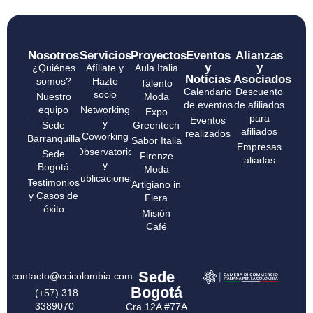
Nosotros
Servicios
Proyectos
Eventos
Alianzas
y
y
¿Quiénes
Afíliate y
Aula Italia
Noticias
Asociados
somos?
Hazte
Talento
Calendario
Descuento
socio
Nuestro
Moda
de eventos
de afiliados
equipo
Networking
Expo
para
Eventos
y
Sede
Greentech
afiliados
realizados
Coworking
Barranquilla
Sabor Italia
Empresas
Observatorio
Sede
Firenze
aliadas
y
Bogotá
Moda
publicaciones
Testimonios
Artigiano in
y Casos de
Fiera
éxito
Misión
Café
Sede
contacto@ccicolombia.com
Bogotá
(+57) 318
3389070
Cra 12A #77A