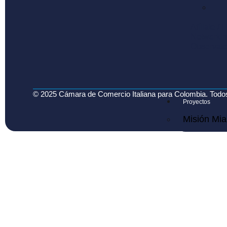
Afíliate /
Networkin
Observato
© 2025 Cámara de Comercio Italiana para Colombia. Todo
Proyectos
Misión Mi
Misión Mi
Aula Italia
Talento M
Expo Gre