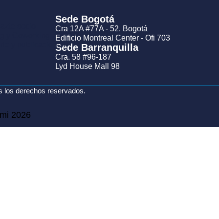
Sede Bogotá
 Hazte socio
Cra 12A #77A - 52, Bogotá
g y Coworking
Edificio Montreal Center - Ofi 703
rio y publicaciones
Sede Barranquilla
Cra. 58 #96-187
Lyd House Mall 98
s los derechos reservados.
ami 2026
ami
oda
entech