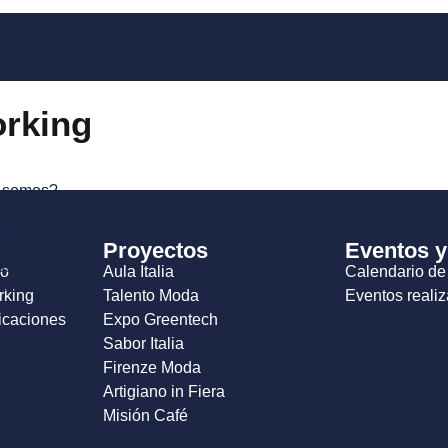
orking
 somos?
quipo
otá
Proyectos
Eventos y
onal Caribe
os y
io
Aula Italia
Calendario de
éxito
rking
Talento Moda
Eventos reali
icaciones
Expo Greentech
Sabor Italia
Firenze Moda
Artigiano in Fiera
Misión Café