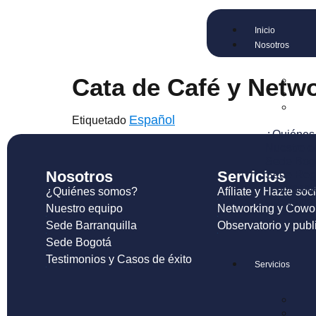
Inicio
Nosotros
Cata de Café y Netw
Español
Etiquetado
¿Quiénes
Nuestro e
Sede Bog
Nosotros
Servicios
Sede Regi
Testimoni
¿Quiénes somos?
Afíliate y Hazte soc
Casos de 
Nuestro equipo
Networking y Cowo
Sede Barranquilla
Observatorio y publ
Sede Bogotá
Testimonios y Casos de éxito
Servicios